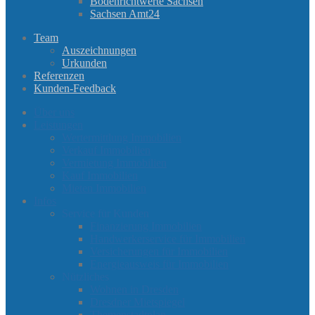
Bodenrichtwerte Sachsen
Sachsen Amt24
Team
Auszeichnungen
Urkunden
Referenzen
Kunden-Feedback
Über uns
Leistungen
Wertermittlung Immobilien
Verkauf Immobilien
Vermietung Immobilien
Kauf Immobilien
Mieten Immobilien
Infos
Service für Kunden
Finanzierung Immobilien
Handwerkerservice für Immobilien
Versicherungen für Immobilien
Energieausweis für Immobilien
Nützliches
Wohnen in Dresden
Dresdner Mietspiegel
Themenstadtplan