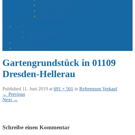
Geoportal Sachsen
Bodenrichtwerte Sachsen
Sachsen Amt24
Team
Auszeichnungen
Urkunden
Referenzen
Kunden-Feedback
Gartengrundstück in 01109
Dresden-Hellerau
Published
11. Juni 2019
at
691 × 501
in
Referenzen Verkauf
←
Previous
Next
→
Schreibe einen Kommentar