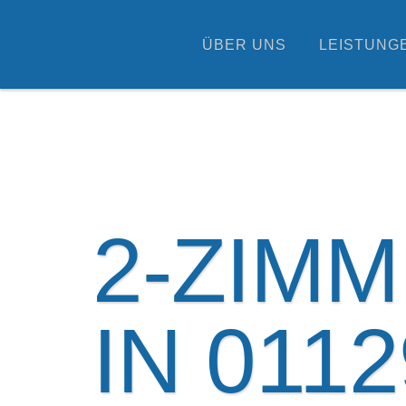
ÜBER UNS
LEISTUNG
2-ZIM
IN 011