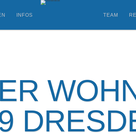
EN
INFOS
TEAM
R
MER WOH
29 DRESD